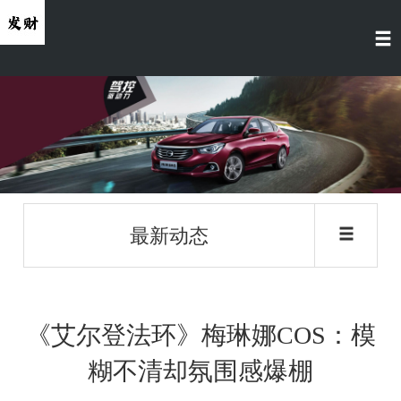
最新动态
《艾尔登法环》梅琳娜COS：模
糊不清却氛围感爆棚